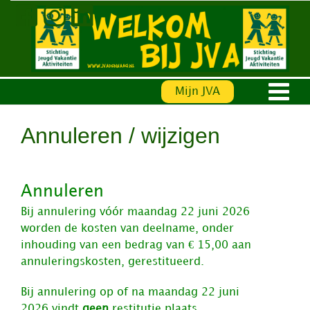
Ga
naar
inhoud
Mijn JVA
Annuleren / wijzigen
Annuleren
Bij annulering vóór maandag 22
juni 2026
worden de kosten van deelname, onder
inhouding van een bedrag van € 15,00 aan
annuleringskosten, gerestitueerd.
Bij annulering op of na maandag 22 juni
2026 vindt
geen
restitutie plaats.