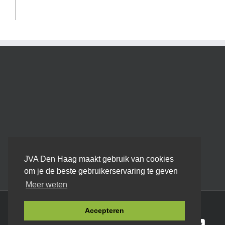
JVA Den Haag maakt gebruik van cookies
om je de beste gebruikerservaring te geven
Meer weten
Algemene Voorwaarden
|
Privacyverklaring
|
Sitemap
Accepteren
© JVA Den Haag 2014 -
2026
| Webdesign:
SEOlab