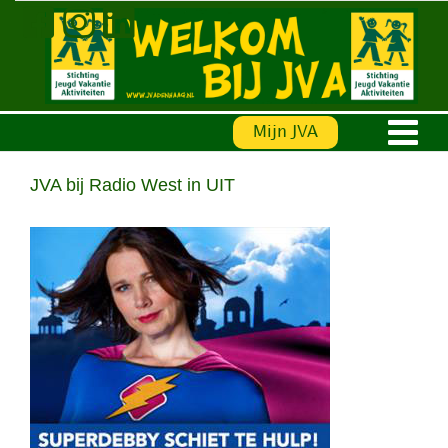
Ga
naar
inhoud
Mijn JVA
JVA bij Radio West in UIT