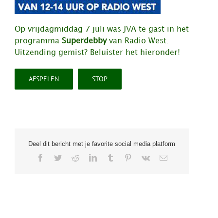
Op vrijdagmiddag 7 juli was JVA te gast in het
programma
Superdebby
van Radio West.
Uitzending gemist? Beluister het hieronder!
AFSPELEN
STOP
Deel dit bericht met je favorite social media platform
Facebook
Twitter
Reddit
LinkedIn
Tumblr
Pinterest
Vk
E-
mail