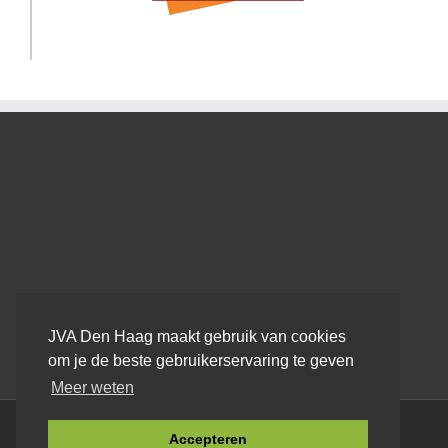
JVA Den Haag maakt gebruik van cookies
om je de beste gebruikerservaring te geven
Meer weten
Algemene Voorwaarden
|
Privacyverklaring
|
Sitemap
Accepteren
© JVA Den Haag 2014 -
2026
| Webdesign:
SEOlab