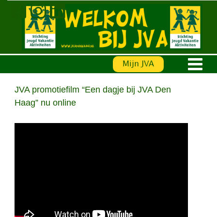
Ga
naar
inhoud
Mijn JVA
JVA promotiefilm “Een dagje bij JVA Den
Haag” nu online