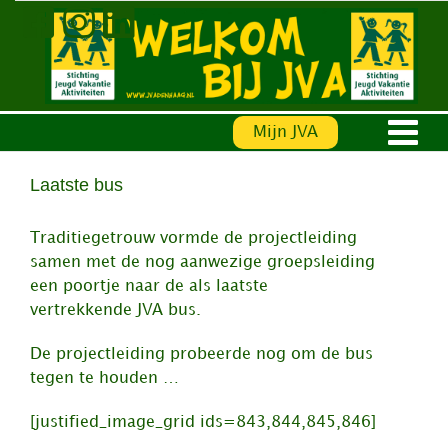
Ga
naar
inhoud
Mijn JVA
Laatste bus
Traditiegetrouw vormde de projectleiding
samen met de nog aanwezige groepsleiding
een poortje naar de als laatste
vertrekkende JVA bus.
De projectleiding probeerde nog om de bus
tegen te houden …
[justified_image_grid ids=843,844,845,846]